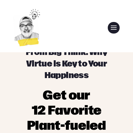
From Big Think: Why
Virtue is Key to Your
Happiness
Get our
12 Favorite
Plant-fueled